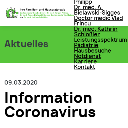
Philipp
Dr. med. A.
Bielawski-Sigges
Doctor medic Vlad
Frincu
Dr. med. Kathrin
Schlößler
Leistungsspektrum
Aktuelles
Pädiatrie
Hausbesuche
Notdienst
Karriere
Kontakt
09.03.2020
Information
Coronavirus